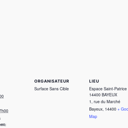
ORGANISATEUR
LIEU
Surface Sans Cible
Espace Saint-Patrice
14400 BAYEUX
00
1, rue du Marché
Bayeux
,
14400
+ Goo
17h00
Map
s
nt: