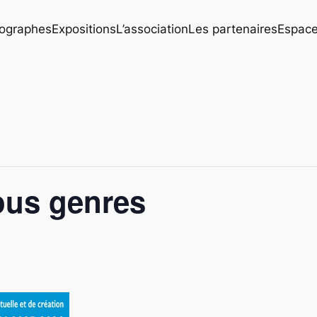
ographes
Expositions
L’association
Les partenaires
Espace
ous genres