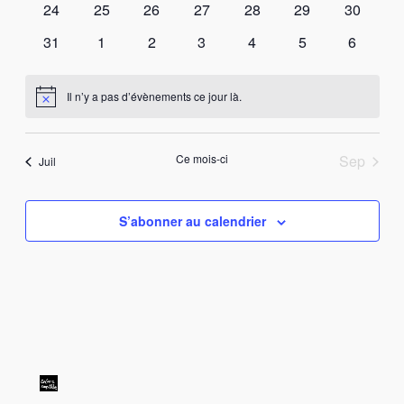
0
0
0
0
0
0
0
24
25
26
27
28
29
30
évènements
évènements
évènements
évènements
évènements
évènements
évèneme
0
0
0
0
0
0
0
31
1
2
3
4
5
6
évènements
évènements
évènements
évènements
évènements
évènements
évèneme
Il n’y a pas d’évènements ce jour là.
Notice
Ce mois-ci
Sep
Juil
S’abonner au calendrier